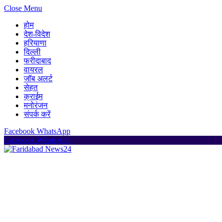
Close Menu
होम
देश-विदेश
हरियाणा
दिल्ली
फरीदाबाद
वायरल
जॉब अलर्ट
सेहत
क्राईम
मनोरंजन
संपर्क करें
Facebook
WhatsApp
Facebook
WhatsApp