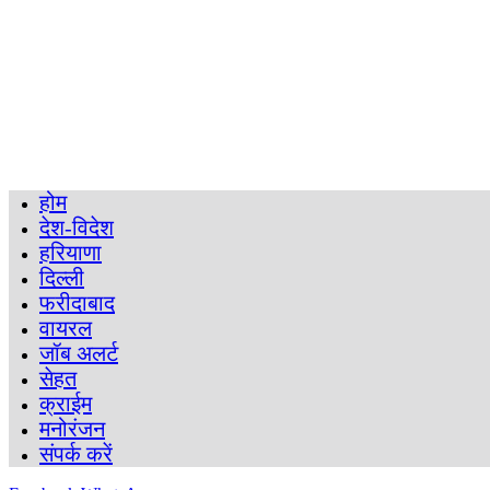
होम
देश-विदेश
हरियाणा
दिल्ली
फरीदाबाद
वायरल
जॉब अलर्ट
सेहत
क्राईम
मनोरंजन
संपर्क करें