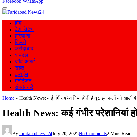
Facebook
WhatsApp
होम
देश-विदेश
हरियाणा
दिल्ली
फरीदाबाद
वायरल
जॉब अलर्ट
सेहत
क्राईम
मनोरंजन
संपर्क करें
Home
»
Health News: कई गंभीर परेशानियां होती हैं दूर, इन फलों को खाली पे
Health News: कई गंभीर परेशानियां होती
By
faridabadnews24
July 20, 2025
No Comments
2 Mins Read