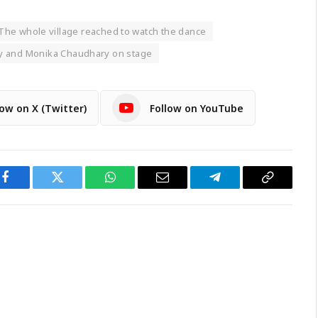
The whole village reached to watch the dance
y and Monika Chaudhary on stage
low on X (Twitter)
Follow on YouTube
Facebook
Twitter
WhatsApp
Email
Telegram
Copy
Link