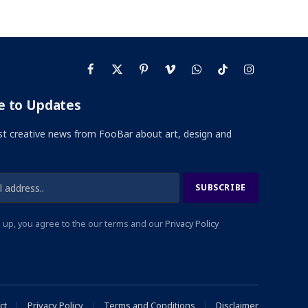
Facebook
X
Pinterest
Vimeo
WhatsApp
TikTok
Instagram
(Twitter)
e to Updates
st creative news from FooBar about art, design and
 up, you agree to the our terms and our
Privacy Policy
ct
Privacy Policy
Terms and Conditions
Disclaimer