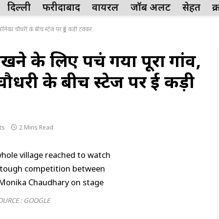
दिल्ली
फरीदाबाद
वायरल
जॉब अलर्ट
सेहत
क
निका चौधरी के बीच स्टेज पर हुई कड़ी टक्कर
े के लिए पहुंच गया पूरा गांव,
री के बीच स्टेज पर हुई कड़ी
ts
2 Mins Read
OURCE : GOOGLE