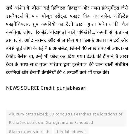
सर्च ऑप्रेशन के दौरान कई डिजिटल डिवाइस और गलत डॉक्यूमैंट्स जैसे
डायरैक्टर्स के पास मौजूद एसेट्स, फाइल किए गए क्लेम, ऑडिटेड
फाइनैंशियल्स, ग्रुप कंपनियों का टैली डाटा, गुप्ता परिवार की शैल
कंपनियां, लीगल रिकॉर्ड, धोखाधड़ी वाले एफिडैविट, कंपनी से फंड का
डायवर्जन, आदि बरामद और सीज किए गए। इसके अलावा प्रमोटरों और
उनसे जुड़े लोगों के कई बैंक अकाऊंट, जिनमें 40 लाख रुपए से ज्यादा का
क्रैडिट बैलेंस था, उन्हें भी फ्रीज कर दिया गया। ई.डी. की टीम ने 8 लाख
कैश के साथ-साथ गुप्ता परिवार द्वारा इस्तेमाल की जाने वाली संबंधित
कंपनियों और बेनामी कंपनियों की 4 लग्जरी कारें भी जब्त कीं।
NEWS SOURCE Credit :punjabkesari
4 luxury cars seized; ED conducts searches at 8 locations of
Richa Industries in Gurugram and Faridabad
8 lakh rupees in cash
faridabadnews