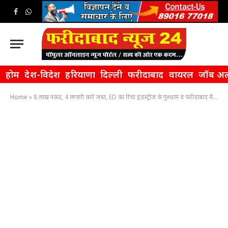
Facebook
WhatsApp
होम
देश-विदेश
हरियाणा
दिल्ली
फरीदाबाद
वायरल
जॉब अल
Home
»
8 लाख नकद, 4 लग्जरी कारें जब्त, ED का रिचा इंडस्ट्रीज के गुरुग्राम व फरीदाबाद में 8 ठिकानों पर सर्च ऑप्रेशन