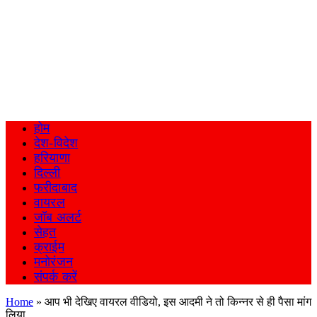
होम
देश-विदेश
हरियाणा
दिल्ली
फरीदाबाद
वायरल
जॉब अलर्ट
सेहत
क्राईम
मनोरंजन
संपर्क करें
Home
»
आप भी देखिए वायरल वीडियो, इस आदमी ने तो किन्नर से ही पैसा मांग
लिया