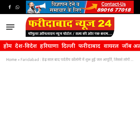
Facebook
WhatsApp
होम
देश-विदेश
हरियाणा
दिल्ली
फरीदाबाद
वायरल
जॉब अल
Home
»
Faridabad : डेढ़ साल बाद पर्वतीय कॉलोनी में शुरू हुई जल आपूर्ति, जिससे लोगों ने राहत की सांस ली है