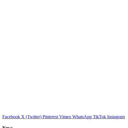
Facebook
X (Twitter)
Pinterest
Vimeo
WhatsApp
TikTok
Instagram
News