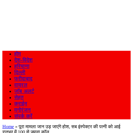
होम
देश-विदेश
हरियाणा
दिल्ली
फरीदाबाद
वायरल
जॉब अलर्ट
सेहत
क्राईम
मनोरंजन
संपर्क करें
Home
»
पूरा मामला जान उड़ जाएंगे होश, सब इंस्पेक्टर की पत्नी को आई
रातभर में 100 से ज्यादा काॅल